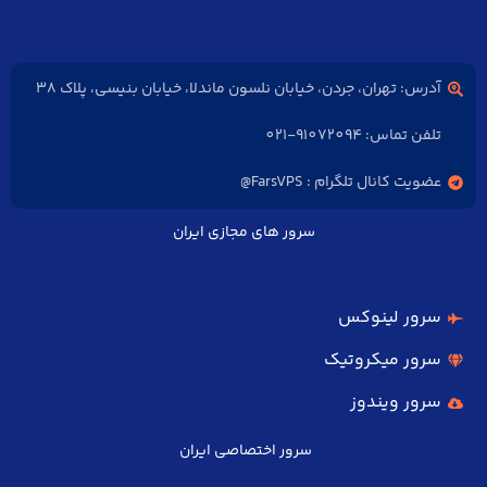
آدرس: تهران، جردن، خیابان نلسون ماندلا، خیابان بنیسی، پلاک 38
تلفن تماس: 91072094-021
عضویت کانال تلگرام : FarsVPS@
سرور های مجازی ایران
سرور لینوکس
سرور میکروتیک
سرور ویندوز
سرور اختصاصی ایران