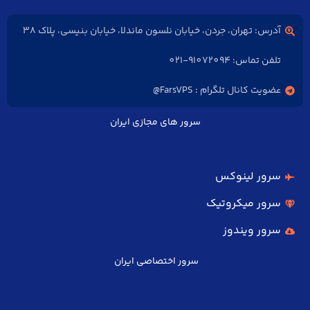
آدرس: تهران، جردن، خیابان نلسون ماندلا، خیابان بنیسی، پلاک 38
تلفن تماس: 91072094-021
عضویت کانال تلگرام : FarsVPS@
سرور های مجازی ایران
سرور لینوکس
سرور میکروتیک
سرور ویندوز
سرور اختصاصی ایران