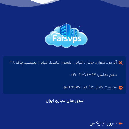
آدرس: تهران، جردن، خیابان نلسون ماندلا، خیابان بنیسی، پلاک 38
تلفن تماس: 91072094-021
عضویت کانال تلگرام : FarsVPS@
سرور های مجازی ایران
سرور لینوکس